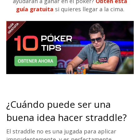
ayudarán a ganar en el póker?
Obtén esta
guía gratuita
si quieres llegar a la cima.
¿Cuándo puede ser una
buena idea hacer straddle?
El straddle no es una jugada para aplicar
imprudentemente, y es perfectamente