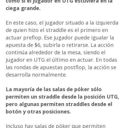
como si el jugador en UTG estuviera en la
ciega grande.
En este caso, el jugador situado a la izquierda
de quien hizo el straddle es el primero en
actuar preflop. Ese jugador puede igualar la
apuesta de $6, subirla o retirarse. La acción
continúa alrededor de la mesa, siendo el
jugador en UTG el último en actuar. En todas
las rondas de apuestas postflop, la acción se
desarrolla normalmente.
La mayoría de las salas de póker sólo
permiten un straddle desde la posición UTG,
pero algunas permiten straddles desde el
botón y otras posiciones.
Incluso hay salas de póker que permiten