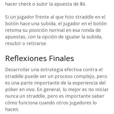
hacer check o subir la apuesta de $6.
Si un jugador frente al que hizo straddle en el
botón hace una subida, el jugador en el botón
retoma su posición normal en esa ronda de
apuestas, con la opción de igualar la subida,
resubir o retirarse.
Reflexiones Finales
Desarrollar una estrategia efectiva contra el
straddle puede ser un proceso complejo, pero
es una parte importante de la experiencia del
póker en vivo. En general, lo mejor es no iniciar
nunca un straddle, pero es importante saber
cómo funciona cuando otros jugadores lo
hacen.