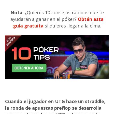
Nota
: ¿Quieres 10 consejos rápidos que te
ayudarán a ganar en el póker?
Obtén esta
guía gratuita
si quieres llegar a la cima.
Cuando el jugador en UTG hace un straddle,
la ronda de apuestas preflop se desarrolla