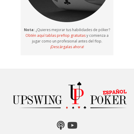
Nota:
¿Quieres mejorar tus habilidades de póker?
Obtén aquí tablas preflop gratuitas
y comienza a
jugar como un profesional antes del flop.
¡Descárgalas ahora!