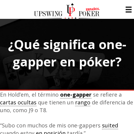
¿Qué significa one-
gapper en póker?
En Hold’em, el término
one-gapper
se refiere a
cartas ocultas
que tienen un
rango
de diferencia de
uno, como J9 o T8.
“Subo con muchos de mis one-gappers
suited
cuando estoy
en posición
tardía.”