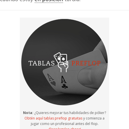
Nota:
¿Quieres mejorar tus habilidades de póker?
Obtén aquí tablas preflop gratuitas
y comienza a
jugar como un profesional antes del flop.