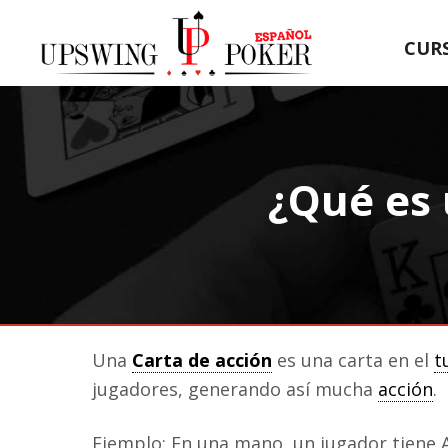
CUR
¿Qué es 
Una
Carta de acción
es una carta en el
t
jugadores, generando así mucha
acción
.
Ejemplo: En una mano, un jugador tiene A