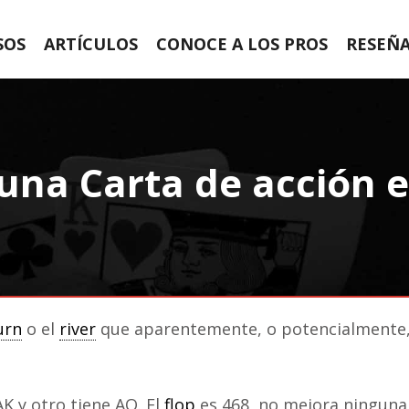
SOS
ARTÍCULOS
CONOCE A LOS PROS
RESEÑ
una Carta de acción 
urn
o el
river
que aparentemente, o potencialmente, 
K y otro tiene AQ. El
flop
es 468, no mejora ninguna 