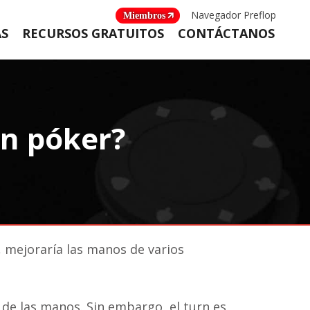
Navegador Preflop
Miembros
AS
RECURSOS GRATUITOS
CONTÁCTANOS
en póker?
mejoraría las manos de varios
de las manos. Sin embargo, el turn es